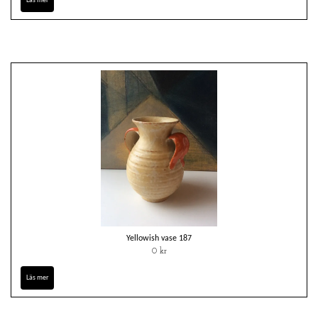
Läs mer
Yellowish vase 187
0 kr
Läs mer