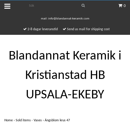
0
mail:
info@blandannat-keramik.com
2-8 dagar leveranstid
Send us mail for shipping cost
Blandannat Keramik i
Kristianstad HB
UPSALA-EKEBY
Home
›
Sold items - Vases
›
Ängsblom krus 47