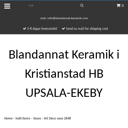
0
mail:
info@blandannat-keramik.com
2-8 dagar leveranstid
Send us mail for shipping cost
Blandannat Keramik i
Kristianstad HB
UPSALA-EKEBY
Home
›
Sold items - Vases
›
Art Deco vase 2648