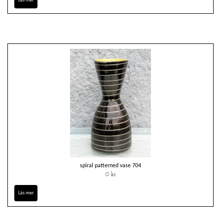
Läs mer
spiral patterned vase 704
0 kr
Läs mer