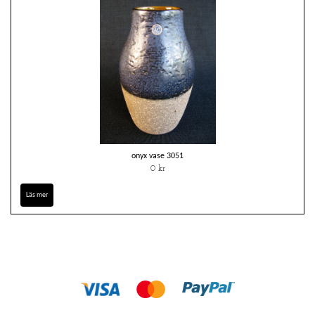
onyx vase 3051
0 kr
Läs mer