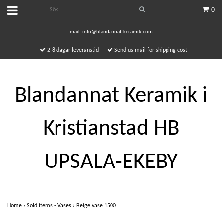
0
mail:
info@blandannat-keramik.com
2-8 dagar leveranstid
Send us mail for shipping cost
Blandannat Keramik i
Kristianstad HB
UPSALA-EKEBY
Home
›
Sold items - Vases
›
Beige vase 1500