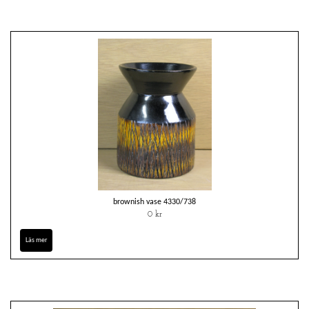
brownish vase 4330/738
0 kr
Läs mer