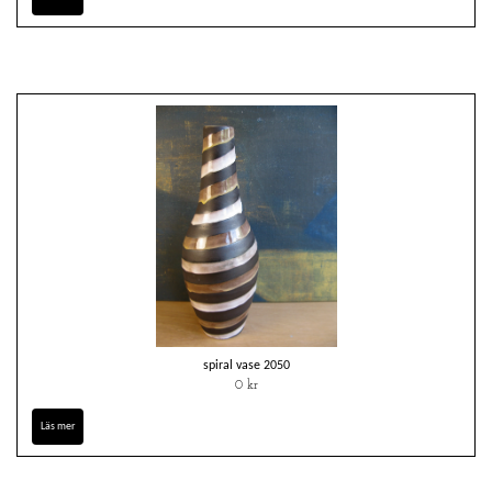
spiral vase 2050
0 kr
Läs mer