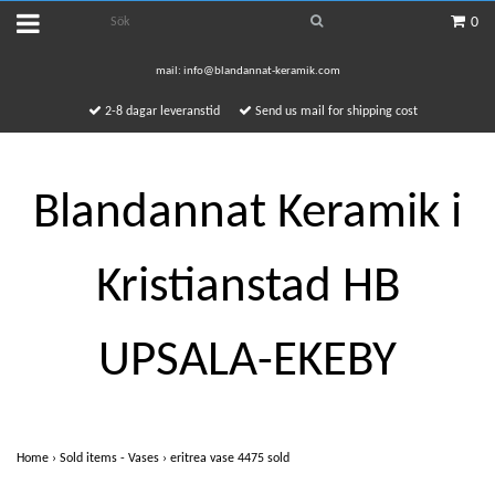
0
mail:
info@blandannat-keramik.com
2-8 dagar leveranstid
Send us mail for shipping cost
Blandannat Keramik i
Kristianstad HB
UPSALA-EKEBY
Home
›
Sold items - Vases
›
eritrea vase 4475 sold