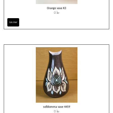
Orange vase K3
0 kr
Läs mer
solblomma vase 4459
0 kr