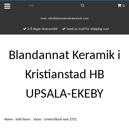
0
mail:
info@blandannat-keramik.com
2-8 dagar leveranstid
Send us mail for shipping cost
Blandannat Keramik i
Kristianstad HB
UPSALA-EKEBY
Home
›
Sold items - Vases
›
Green/black vase 2721