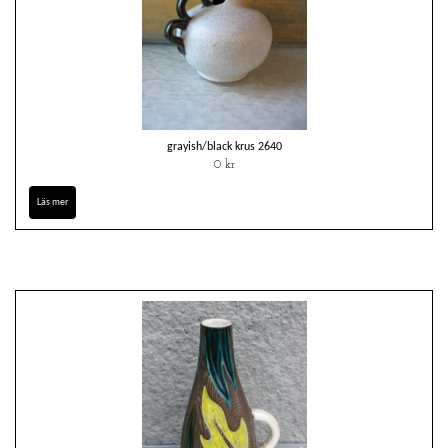
grayish/black krus 2640
0 kr
Läs mer