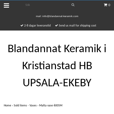
0
mail:
info@blandannat-keramik.com
2-8 dagar leveranstid
Send us mail for shipping cost
Blandannat Keramik i
Kristianstad HB
UPSALA-EKEBY
Home
›
Sold items - Vases
›
Malta vase 6005M