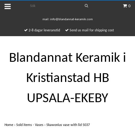
0
mail:
info@blandannat-keramik.com
2-8 dagar leveranstid
Send us mail for shipping cost
Blandannat Keramik i
Kristianstad HB
UPSALA-EKEBY
Home
›
Sold items - Vases
›
Skawonius vase with lid 5037