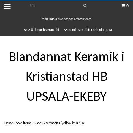
0
mail:
info@blandannat-keramik.com
2-8 dagar leveranstid
Send us mail for shipping cost
Blandannat Keramik i
Kristianstad HB
UPSALA-EKEBY
Home
›
Sold items - Vases
›
terracotta/yellow krus 104