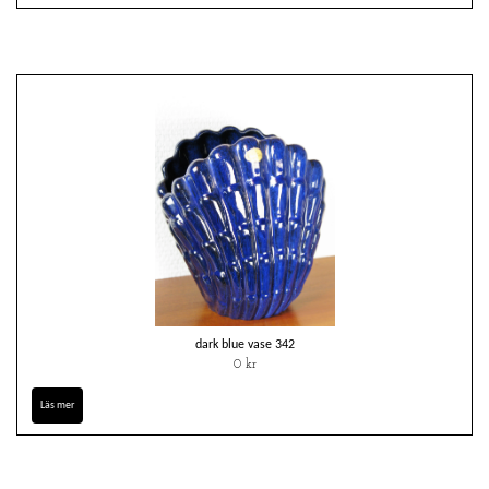
dark blue vase 342
0 kr
Läs mer