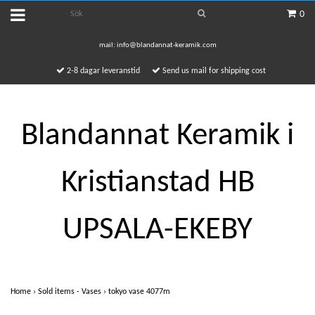
0
mail:
info@blandannat-keramik.com
2-8 dagar leveranstid
Send us mail for shipping cost
Blandannat Keramik i
Kristianstad HB
UPSALA-EKEBY
Home
›
Sold items - Vases
›
tokyo vase 4077m