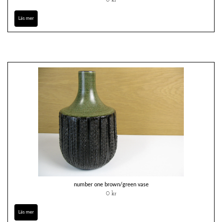
0 kr
Läs mer
number one brown/green vase
0 kr
Läs mer