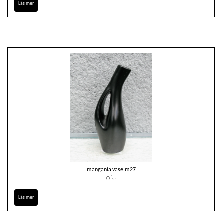
Läs mer
mangania vase m27
0 kr
Läs mer