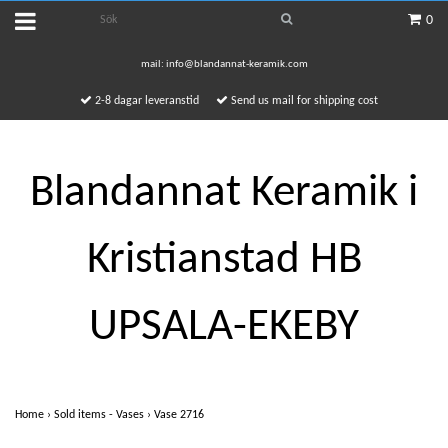
0
mail:
info@blandannat-keramik.com
2-8 dagar leveranstid
Send us mail for shipping cost
Blandannat Keramik i
Kristianstad HB
UPSALA-EKEBY
Home
›
Sold items - Vases
›
Vase 2716