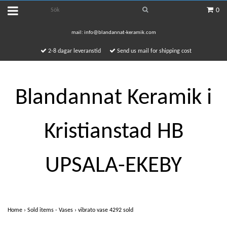
0
mail:
info@blandannat-keramik.com
2-8 dagar leveranstid
Send us mail for shipping cost
Blandannat Keramik i
Kristianstad HB
UPSALA-EKEBY
Home
›
Sold items - Vases
›
vibrato vase 4292 sold