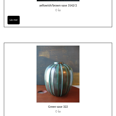
yellowish/brown vase 3142/2
0 kr
Läs mer
Green vase 322
0 kr