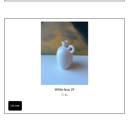
White krus 29
0 kr
Läs mer