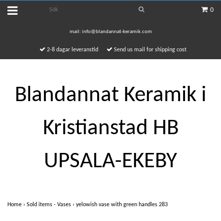
0
mail:
info@blandannat-keramik.com
2-8 dagar leveranstid
Send us mail for shipping cost
Blandannat Keramik i
Kristianstad HB
UPSALA-EKEBY
Home
›
Sold items - Vases
›
yelowish vase with green handles 283