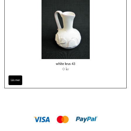
white krus 43
0 kr
Läs mer