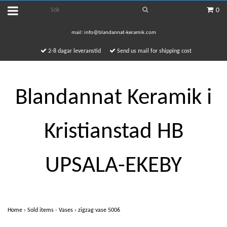
0
mail:
info@blandannat-keramik.com
2-8 dagar leveranstid
Send us mail for shipping cost
Blandannat Keramik i
Kristianstad HB
UPSALA-EKEBY
Home
›
Sold items - Vases
›
zigzag vase 5006