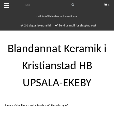
0
mail:
info@blandannat-keramik.com
2-8 dagar leveranstid
Send us mail for shipping cost
Blandannat Keramik i
Kristianstad HB
UPSALA-EKEBY
Home
›
Vicke Lindstrand - Bowls
›
White ashtray 66