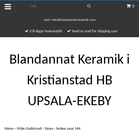
0
mail:
info@blandannat-keramik.com
2-8 dagar leveranstid
Send us mail for shipping cost
Blandannat Keramik i
Kristianstad HB
UPSALA-EKEBY
Home
›
Vicke Lindstrand - Vases
›
krokus vase 544