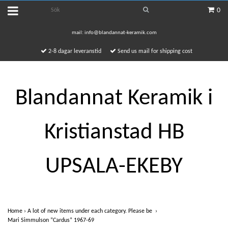
0
mail:
info@blandannat-keramik.com
2-8 dagar leveranstid
Send us mail for shipping cost
Blandannat Keramik i
Kristianstad HB
UPSALA-EKEBY
Home
›
A lot of new items under each category. Please be
›
Mari Simmulson ”Cardus” 1967-69