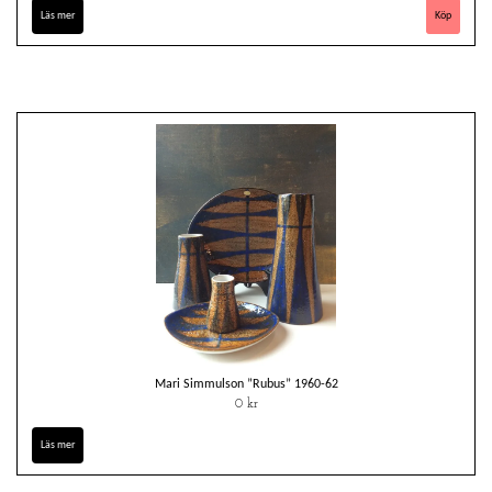
Läs mer
Mari Simmulson ”Rubus” 1960-62
0 kr
Läs mer