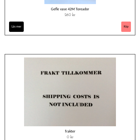
Gefle vase 42M Toreador
260 kr
Läs mer
frakter
0 kr