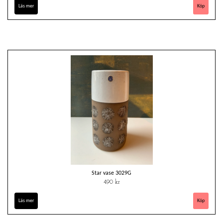
Läs mer
Star vase 3029G
490 kr
Läs mer