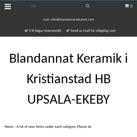
0
mail:
info@blandannat-keramik.com
2-8 dagar leveranstid
Send us mail for shipping cost
Blandannat Keramik i
Kristianstad HB
UPSALA-EKEBY
Home
›
A lot of new items under each category. Please be