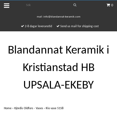
0
mail:
info@blandannat-keramik.com
2-8 dagar leveranstid
Send us mail for shipping cost
Blandannat Keramik i
Kristianstad HB
UPSALA-EKEBY
Home
›
Hjördis Oldfors - Vases
›
Rio vase 5158