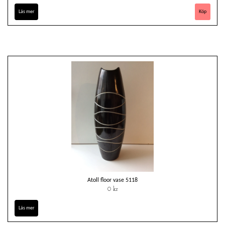
Läs mer
Atoll floor vase 5118
0 kr
Läs mer