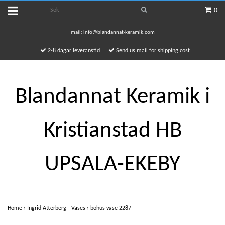
0
mail:
info@blandannat-keramik.com
2-8 dagar leveranstid
Send us mail for shipping cost
Blandannat Keramik i
Kristianstad HB
UPSALA-EKEBY
Home
›
Ingrid Atterberg - Vases
›
bohus vase 2287