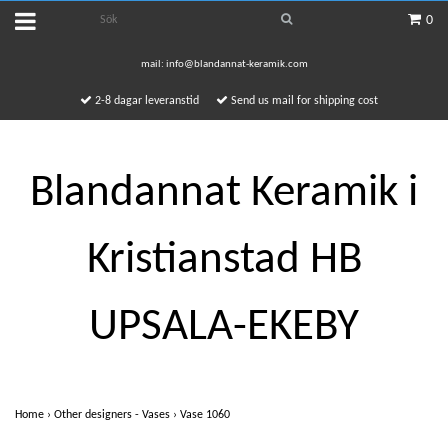
0
mail:
info@blandannat-keramik.com
2-8 dagar leveranstid
Send us mail for shipping cost
Blandannat Keramik i
Kristianstad HB
UPSALA-EKEBY
Home
›
Other designers - Vases
›
Vase 1060