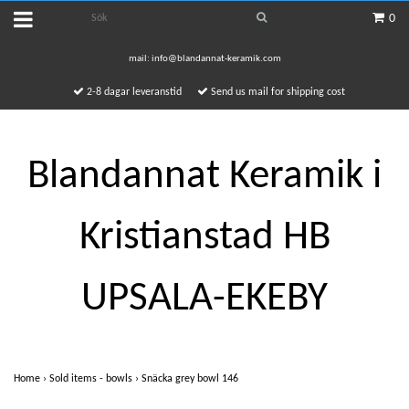
0
mail:
info@blandannat-keramik.com
2-8 dagar leveranstid
Send us mail for shipping cost
Blandannat Keramik i
Kristianstad HB
UPSALA-EKEBY
Home
›
Sold items - bowls
›
Snäcka grey bowl 146