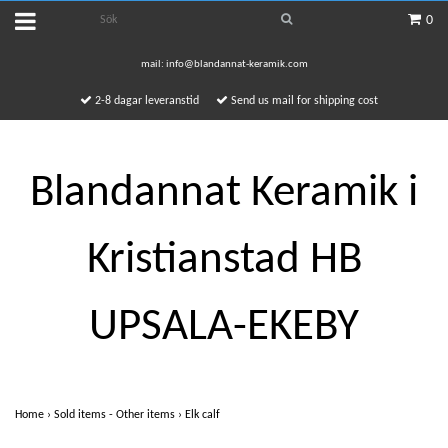
0
mail:
info@blandannat-keramik.com
2-8 dagar leveranstid
Send us mail for shipping cost
Blandannat Keramik i
Kristianstad HB
UPSALA-EKEBY
Home
›
Sold items - Other items
›
Elk calf