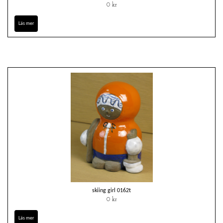
0 kr
Läs mer
skiing girl 0162t
0 kr
Läs mer