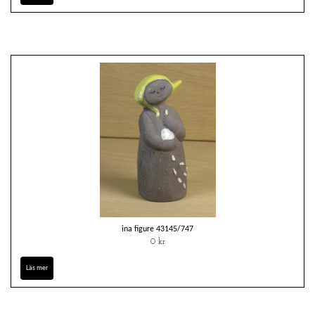
ina figure 43145/747
0 kr
Läs mer