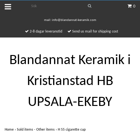
0
mail:
info@blandannat-keramik.com
2-8 dagar leveranstid
Send us mail for shipping cost
Blandannat Keramik i
Kristianstad HB
UPSALA-EKEBY
Home
›
Sold items - Other items
›
H 55 cigarette cup